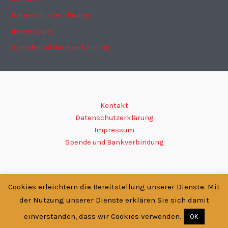
Datenschutzerklärung
Impressum
Spende und Bankverbindung
Kontakt
Datenschutzerklärung
Impressum
Spende und Bankverbindung
Cookies erleichtern die Bereitstellung unserer Dienste. Mit
Copyright © 2026 SC-KODOKAN e.V. | Präsentiert von
Astra-
der Nutzung unserer Dienste erklären Sie sich damit
WordPress-Theme
einverstanden, dass wir Cookies verwenden.
OK