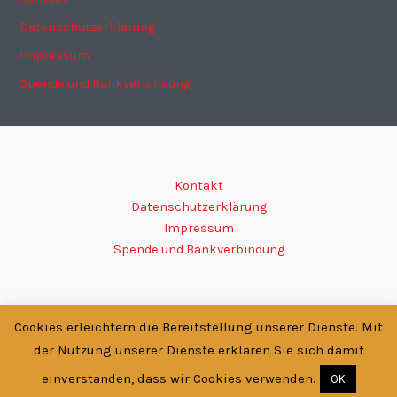
Datenschutzerklärung
Impressum
Spende und Bankverbindung
Kontakt
Datenschutzerklärung
Impressum
Spende und Bankverbindung
Cookies erleichtern die Bereitstellung unserer Dienste. Mit
Copyright © 2026 SC-KODOKAN e.V. | Präsentiert von
Astra-
der Nutzung unserer Dienste erklären Sie sich damit
WordPress-Theme
einverstanden, dass wir Cookies verwenden.
OK