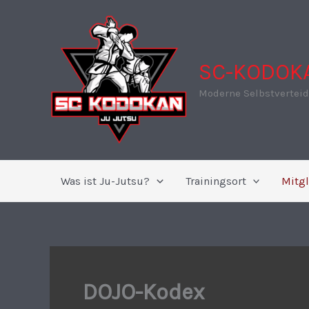
Zum
Inhalt
springen
SC-KODOKA
Moderne Selbstvertei
Was ist Ju-Jutsu?
Trainingsort
Mitgl
DOJO-Kodex