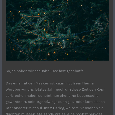
So, da haben wir das Jahr 2022 fast geschafft.
Das eine mit den Masken ist kaum noch ein Thema.
Worüber wir uns letztes Jahr noch um diese Zeit den Kopf
zerbrochen haben scheint nun eher eine Nebensache
geworden zu sein. Irgendwie ja auch gut. Dafür kam dieses
Jahr anderer Mist auf uns zu. Krieg, weitere Menschen die
flüchten müssen, steigende Preise, eine höchst nervöse