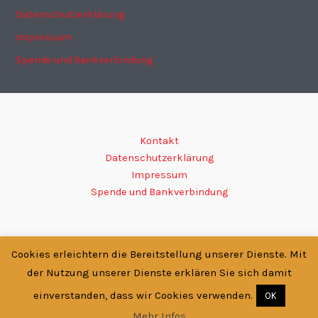
Datenschutzerklärung
Impressum
Spende und Bankverbindung
Kontakt
Datenschutzerklärung
Impressum
Spende und Bankverbindung
Cookies erleichtern die Bereitstellung unserer Dienste. Mit
Copyright © 2026 SC-KODOKAN e.V. | Präsentiert von
Astra-
der Nutzung unserer Dienste erklären Sie sich damit
WordPress-Theme
einverstanden, dass wir Cookies verwenden.
OK
Mehr Infos