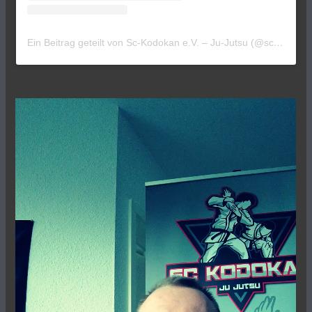
Ein Beitrag geteilt von Sc-Kodokan e.V. – Ju-Jutsu (@sc_kodokan)